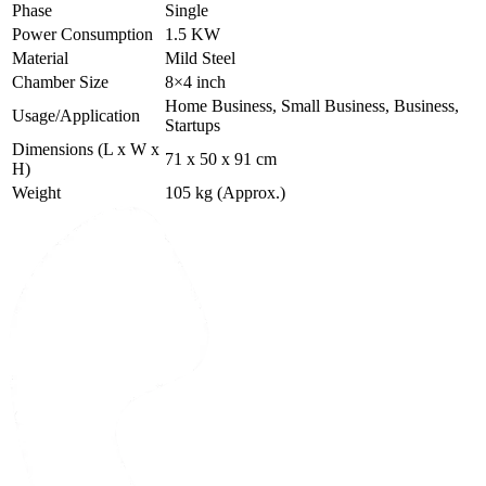
Phase
Single
Power Consumption
1.5 KW
Material
Mild Steel
Chamber Size
8×4 inch
Home Business, Small Business, Business,
Usage/Application
Startups
Dimensions (L x W x
71 x 50 x 91 cm
H)
Weight
105 kg (Approx.)